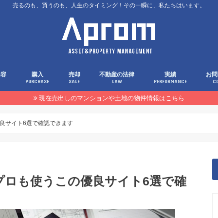
売るのも、買うのも、人生のタイミング！その一瞬に、私たちはいます。
内容
購入
売却
不動産の法律
実績
お問
PURCHASE
SALE
LAW
PERFORMANCE
C
現在売出しのマンションや土地の物件情報はこちら
良サイト6選で確認できます
プロも使うこの優良サイト6選で確