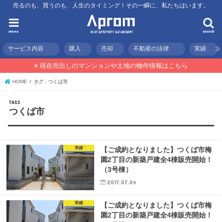
売るのも、買うのも、人生のタイミング！その一瞬に、私たちはいます。
menu
search
サービス内容
購入
売却
不動産の法律
実績
現在売出しのマンションや土地の物件情報はこちら
HOME
タグ : つくば市
つくば市
実績
【ご成約となりました】つくば市梅
園2丁目の新築戸建全4棟販売開始！
（3号棟）
2017.07.04
実績
【ご成約となりました】つくば市梅
園2丁目の新築戸建全4棟販売開始！