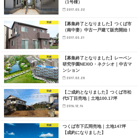
（1号棟）
2017.05.22
実績
【募集終了となりました】つくば市
（南中妻）中古一戸建て販売開始！
2017.05.21
実績
【募集終了となりました】レーベン
研究学園NEXIO・ネクシオ｜中古マ
ンション
2017.02.28
実績
【ご成約となりました】つくば市松
代5丁目売地｜土地100.17坪
2016.12.14
実績
つくば市下広岡売地｜土地147坪
【成約になりました】