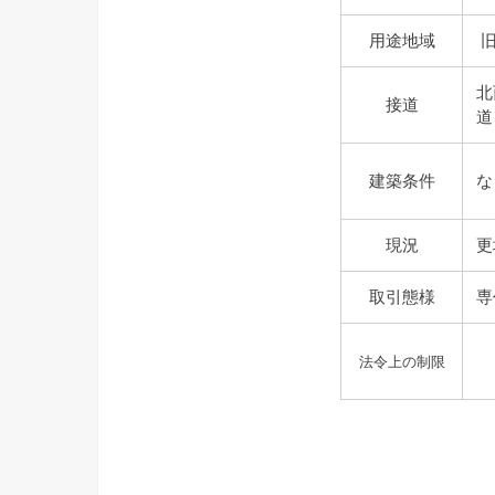
用途地域
旧
北
接道
道
建築条件
な
現況
更
取引態様
専
法令上の制限