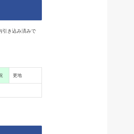
内引き込み済みで
！
況
更地