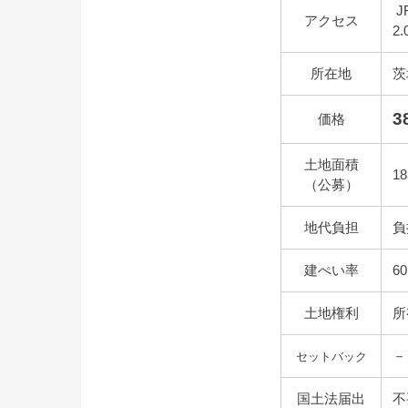
J
アクセス
2
所在地
茨
3
価格
土地面積
1
（公募）
地代負担
負
建ぺい率
6
土地権利
所
－
セットバック
国土法届出
不