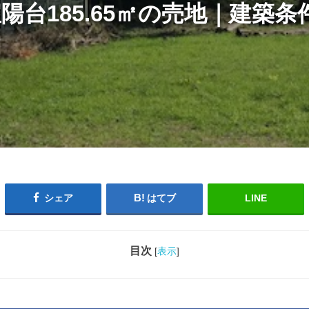
陽台185.65㎡の売地｜建築
シェア
はてブ
LINE
目次
[
表示
]