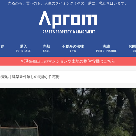
売るのも、買うのも、人生のタイミング！その一瞬に、私たちはいます。
内容
購入
売却
不動産の法律
実績
お問
PURCHASE
SALE
LAW
PERFORMANCE
C
現在売出しのマンションや土地の物件情報はこちら
㎡の売地｜建築条件無しの閑静な住宅街