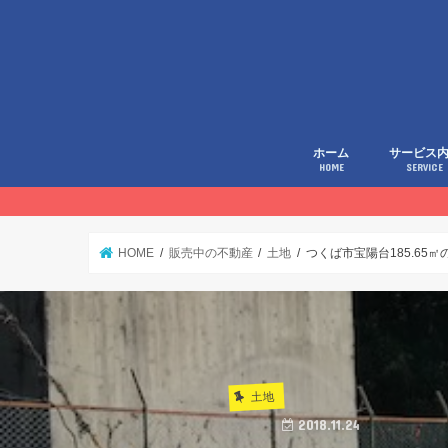
ホーム
サービス
HOME
SERVICE
HOME
販売中の不動産
土地
つくば市宝陽台185.65
土地
2018.11.24