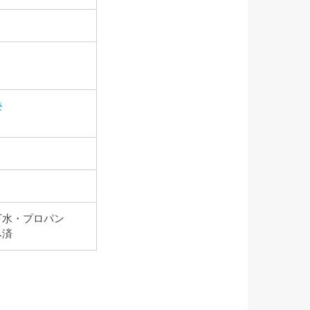
校
下水・プロパン
み済