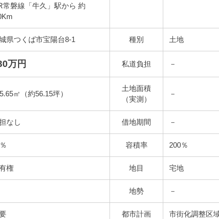
R常磐線「牛久」駅から 約
.0Km
城県つくば市宝陽台8-1
種別
土地
80万円
私道負担
－
土地面積
85.65㎡（約56.15坪）
－
（実測）
担なし
借地期間
－
0％
容積率
200％
有権
地目
宅地
地勢
－
要
都市計画
市街化調整区