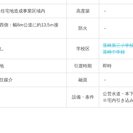
住宅地造成事業区域内
高度築
－
西側：幅6m公道に約13.5ｍ接
防火
－
茎崎第三小学
し
学校区
茎崎中学校
地
引渡時期
即時
任媒介
融資
－
公営水道・本
設備・条件
※宅内引き込