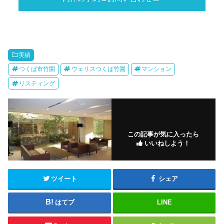
実績
つくば市竹園
ウェリスつくば竹園
マンション
リスティング
この記事が気に入ったら
いいねしよう！
ツイート
シェア
はてブ
LINE