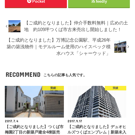
Pocket
feedly
【ご成約となりました】仲介手数料無料｜広めの土
地 約109坪つくば市古来売出し開始しました！
【ご成約となりました】万博記念公園駅、平成26年
築の築浅物件｜モデルルーム使用のハイスペック積
水ハウス「シャーウッド」
RECOMMEND
こちらの記事も人気です。
実績
実績
2017.7.4
2017.9.17
【ご成約となりました】つくば市
【ご成約となりました】デュオヒ
梅園2丁目の新築戸建全4棟販売
ルズつくばエンブレム｜新築未入