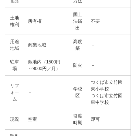
方法
形態
国土
土地
所有権
法届
不要
権利
出
用途
高度
商業地域
－
地域
築
駐車
敷地内（1500円
防火
－
場
～9000円／月）
つくば市立竹園
リフ
学校
東小学校
ォー
－
区
つくば市立竹園
ム
東中学校
引渡
現況
空室
即可
時期