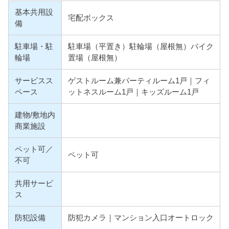
基本共用設
宅配ボックス
備
駐車場・駐
駐車場（平置き）
駐輪場（屋根無）
バイク
輪場
置場（屋根無）
サービスス
ゲストルーム兼パーティルーム1戸｜フィ
ペース
ットネスルーム1戸｜キッズルーム1戸
建物/敷地内
商業施設
ペット可／
ペット可
不可
共用サービ
ス
防犯設備
防犯カメラ｜
マンション入口オートロック