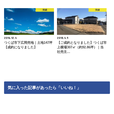
実績
実績
2016.12.4
2018.4.9
つくば市下広岡売地｜土地147坪
【ご成約となりました】つくば市
【成約になりました】
上横場307㎡（約92.86坪）｜当
社売主…
気に入った記事があったら「いいね！」