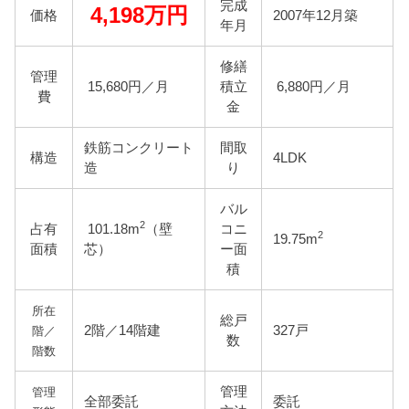
完成
4,198万円
価格
2007年12月築
年月
修繕
管理
15,680円／月
積立
6,880円／月
費
金
鉄筋コンクリート
間取
構造
4LDK
造
り
バル
2
占有
101.18m
（壁
コニ
2
19.75m
面積
芯）
ー面
積
所在
総戸
2階／14階建
327戸
階／
数
階数
管理
管理
全部委託
委託