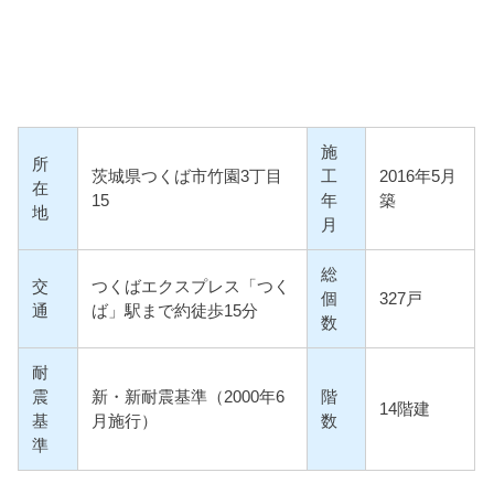
施
所
茨城県つくば市竹園3丁目
工
2016年5月
在
15
年
築
地
月
総
交
つくばエクスプレス「つく
個
327戸
通
ば」駅まで約徒歩15分
数
耐
震
新・新耐震基準（2000年6
階
14階建
基
月施行）
数
準