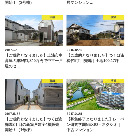
開始！（2号棟）
居マンション…
実績
実績
2017.3.1
2016.12.14
【ご成約となりました】土浦市中
【ご成約となりました】つくば市
高津の築8年1,840万円で中古一戸
松代5丁目売地｜土地100.17坪
建のセ…
実績
実績
2017.5.22
2017.2.28
【ご成約となりました】つくば市
【募集終了となりました】レーベ
梅園2丁目の新築戸建全4棟販売
ン研究学園NEXIO・ネクシオ｜
開始！（1号棟）
中古マンション