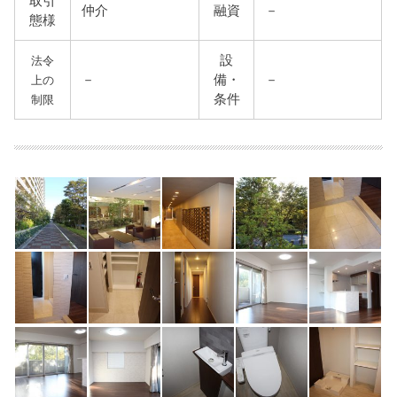
取引
仲介
融資
－
態様
設
法令
－
備・
－
上の
条件
制限