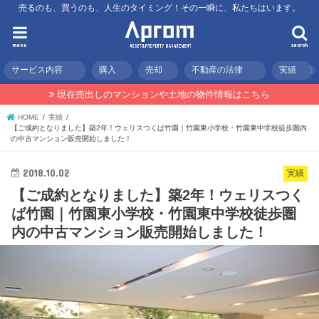
売るのも、買うのも、人生のタイミング！その一瞬に、私たちはいます。
menu
search
サービス内容
購入
売却
不動産の法律
実績
現在売出しのマンションや土地の物件情報はこちら
HOME
実績
【ご成約となりました】築2年！ウェリスつくば竹園｜竹園東小学校・竹園東中学校徒歩圏内
の中古マンション販売開始しました！
2018.10.02
実績
【ご成約となりました】築2年！ウェリスつく
ば竹園｜竹園東小学校・竹園東中学校徒歩圏
内の中古マンション販売開始しました！