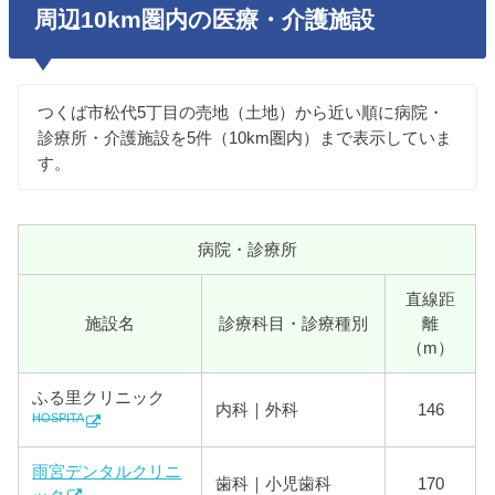
周辺10km圏内の医療・介護施設
つくば市松代5丁目の売地（土地）から近い順に病院・
診療所・介護施設を5件（10km圏内）まで表示していま
す。
病院・診療所
直線距
施設名
診療科目・診療種別
離
（m）
ふる里クリニック
内科｜外科
146
HOSPITA
雨宮デンタルクリニ
歯科｜小児歯科
170