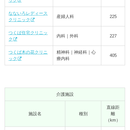
ック
なないろレディース
産婦人科
225
クリニック
つくば住宅クリニッ
内科｜外科
227
ク
つくば木の花クリニ
精神科｜神経科｜心
405
ック
療内科
介護施設
直線距
施設名
種別
離
（km）