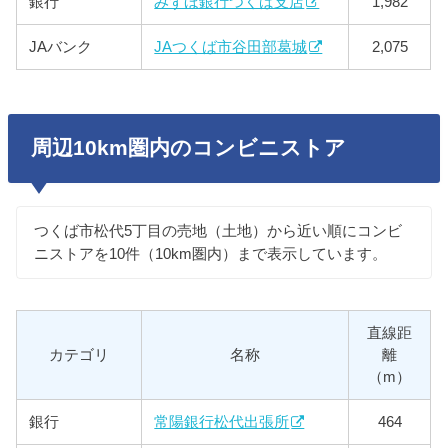
銀行
みずほ銀行つくば支店
1,982
JAバンク
JAつくば市谷田部葛城
2,075
周辺10km圏内のコンビニストア
つくば市松代5丁目の売地（土地）から近い順にコンビ
ニストアを10件（10km圏内）まで表示しています。
直線距
カテゴリ
名称
離
（m）
銀行
常陽銀行松代出張所
464