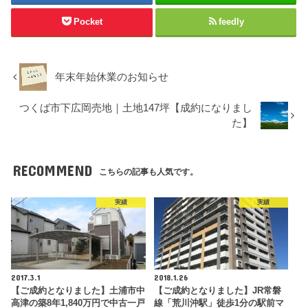
Pocket
feedly
年末年始休業のお知らせ
つくば市下広岡売地｜土地147坪【成約になりまし
た】
RECOMMEND
こちらの記事も人気です。
実績
実績
2017.3.1
2018.1.26
【ご成約となりました】土浦市中
【ご成約となりました】JR常磐
高津の築8年1,840万円で中古一戸
線「荒川沖駅」徒歩1分の駅前マ