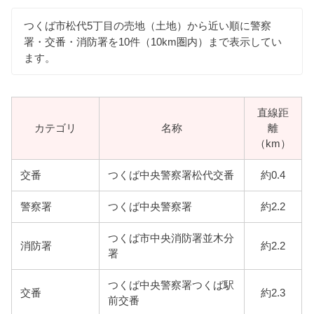
つくば市松代5丁目の売地（土地）から近い順に警察
署・交番・消防署を10件（10km圏内）まで表示してい
ます。
直線距
カテゴリ
名称
離
（km）
交番
つくば中央警察署松代交番
約0.4
警察署
つくば中央警察署
約2.2
つくば市中央消防署並木分
消防署
約2.2
署
つくば中央警察署つくば駅
交番
約2.3
前交番