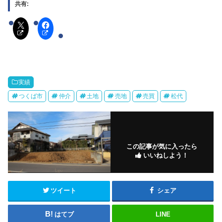
共有:
実績
つくば市
仲介
土地
売地
売買
松代
この記事が気に入ったら
いいねしよう！
ツイート
シェア
はてブ
LINE