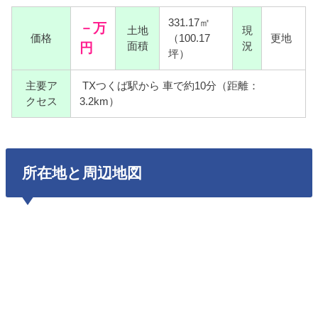
331.17㎡
－万
土地
現
価格
（100.17
更地
円
面積
況
坪）
主要ア
TXつくば駅から 車で約10分（距離：
クセス
3.2km）
所在地と周辺地図