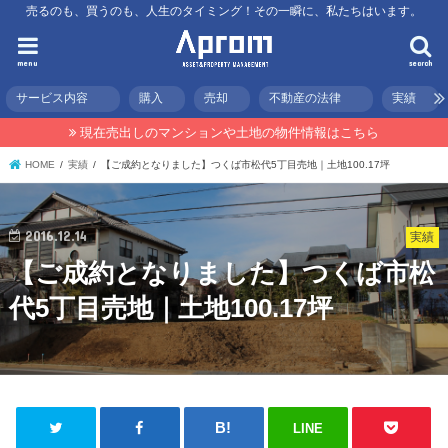
売るのも、買うのも、人生のタイミング！その一瞬に、私たちはいます。
menu
search
サービス内容
購入
売却
不動産の法律
実績
現在売出しのマンションや土地の物件情報はこちら
HOME
実績
【ご成約となりました】つくば市松代5丁目売地｜土地100.17坪
2016.12.14
実績
【ご成約となりました】つくば市松
代5丁目売地｜土地100.17坪
LINE