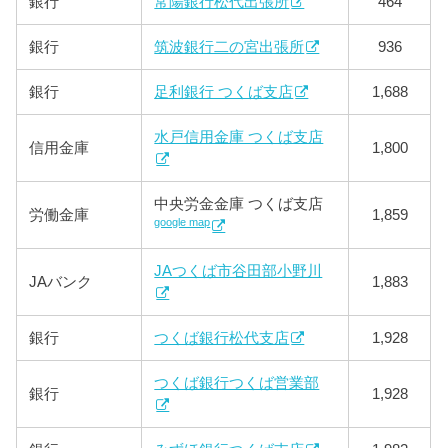
銀行
常陽銀行松代出張所
464
銀行
筑波銀行二の宮出張所
936
銀行
足利銀行 つくば支店
1,688
水戸信用金庫 つくば支店
信用金庫
1,800
中央労金金庫 つくば支店
労働金庫
1,859
google map
JAつくば市谷田部小野川
JAバンク
1,883
銀行
つくば銀行松代支店
1,928
つくば銀行つくば営業部
銀行
1,928