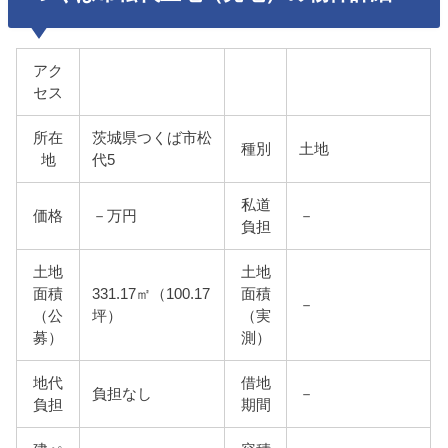
アク
セス
所在
茨城県つくば市松
種別
土地
地
代5
私道
価格
－万円
－
負担
土地
土地
面積
331.17㎡（100.17
面積
－
（公
坪）
（実
募）
測）
地代
借地
負担なし
－
負担
期間