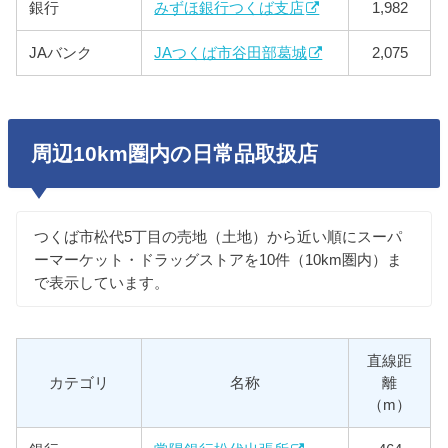
銀行
みずほ銀行つくば支店
1,982
JAバンク
JAつくば市谷田部葛城
2,075
周辺10km圏内の日常品取扱店
つくば市松代5丁目の売地（土地）から近い順にスーパ
ーマーケット・ドラッグストアを10件（10km圏内）ま
で表示しています。
直線距
カテゴリ
名称
離
（m）