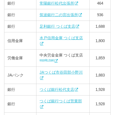
銀行
常陽銀行松代出張所
464
銀行
筑波銀行二の宮出張所
936
銀行
足利銀行 つくば支店
1,688
水戸信用金庫 つくば支店
信用金庫
1,800
中央労金金庫 つくば支店
労働金庫
1,859
google map
JAつくば市谷田部小野川
JAバンク
1,883
銀行
つくば銀行松代支店
1,928
つくば銀行つくば営業部
銀行
1,928