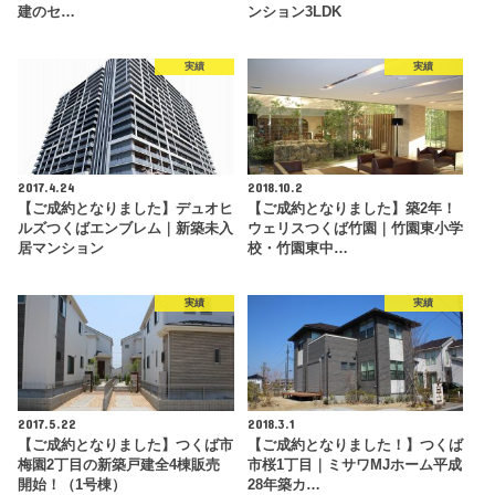
建のセ…
ンション3LDK
実績
実績
2017.4.24
2018.10.2
【ご成約となりました】デュオヒ
【ご成約となりました】築2年！
ルズつくばエンブレム｜新築未入
ウェリスつくば竹園｜竹園東小学
居マンション
校・竹園東中…
実績
実績
2017.5.22
2018.3.1
【ご成約となりました】つくば市
【ご成約となりました！】つくば
梅園2丁目の新築戸建全4棟販売
市桜1丁目｜ミサワMJホーム平成
開始！（1号棟）
28年築カ…