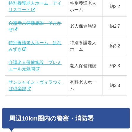
特別養護老人ホーム アイ
特別養護老人
約2.2
リスコート
ホーム
介護老人保健施設 そよか
老人保健施設
約2.7
ぜ
特別養護老人ホーム はな
特別養護老人
約3.2
みずき
ホーム
介護老人保健施設 プレミ
老人保健施設
約3.3
エール元気間
サンシャイン・ヴィラつく
有料老人ホー
約3.3
ば倶楽部
ム
周辺10km圏内の警察・消防署