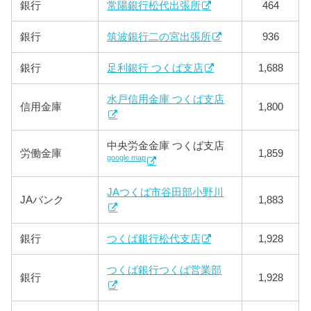
銀行
常陽銀行松代出張所
464
銀行
筑波銀行二の宮出張所
936
銀行
足利銀行 つくば支店
1,688
水戸信用金庫 つくば支店
信用金庫
1,800
中央労金金庫 つくば支店
労働金庫
1,859
google map
JAつくば市谷田部小野川
JAバンク
1,883
銀行
つくば銀行松代支店
1,928
つくば銀行つくば営業部
銀行
1,928