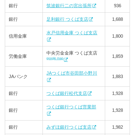
銀行
筑波銀行二の宮出張所
936
銀行
足利銀行 つくば支店
1,688
水戸信用金庫 つくば支店
信用金庫
1,800
中央労金金庫 つくば支店
労働金庫
1,859
google map
JAつくば市谷田部小野川
JAバンク
1,883
銀行
つくば銀行松代支店
1,928
つくば銀行つくば営業部
銀行
1,928
銀行
みずほ銀行つくば支店
1,982