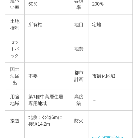
建ぺ
容積
60％
200％
い率
率
土地
所有権
地目
宅地
権利
セッ
－
地勢
－
トバ
ック
国土
都市
法届
不要
市街化区域
計画
出
用途
第1種中高層住居
高度
－
地域
専用地域
築
北側：公道6mに
接道
防火
－
接道14.2m