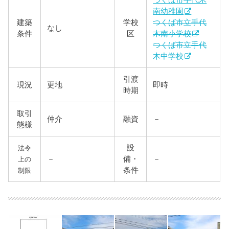
つくば市手代木
南幼稚園
建築
学校
つくば市立手代
なし
条件
区
木南小学校
つくば市立手代
木中学校
引渡
現況
更地
即時
時期
取引
仲介
融資
－
態様
設
法令
－
備・
－
上の
条件
制限