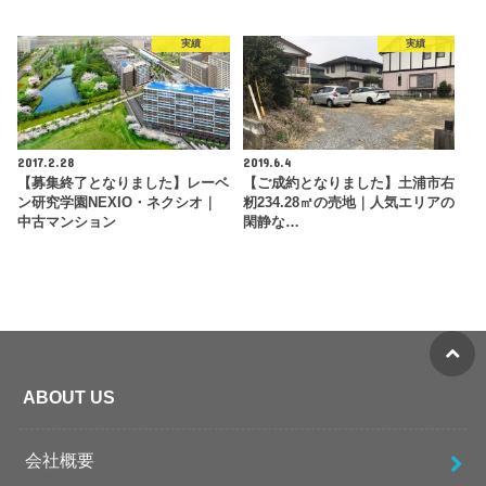
実績
実績
2017.2.28
2019.6.4
【募集終了となりました】レーベ
【ご成約となりました】土浦市右
ン研究学園NEXIO・ネクシオ｜
籾234.28㎡の売地｜人気エリアの
中古マンション
閑静な…
ABOUT US
会社概要