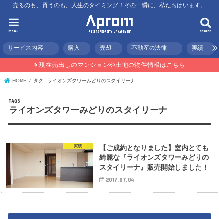
売るのも、買うのも、人生のタイミング！その一瞬に、私たちはいます。
menu
search
サービス内容
購入
売却
不動産の法律
実績
現在売出しのマンションや土地の物件情報はこちら
HOME
タグ : ライオンズタワーみどりのスタイリーナ
ライオンズタワーみどりのスタイリーナ
実績
【ご成約となりました】室内とても
綺麗な『ライオンズタワーみどりの
スタイリーナ』販売開始しました！
2017.07.04